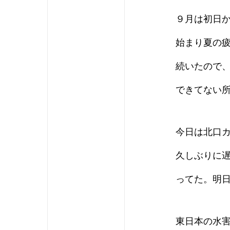
９月は初日
始まり夏の
続いたので
できてない
今日は北口
久しぶりに
ってた。明
東日本の水害