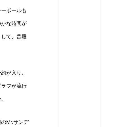
レーボールも
静かな時間が
りして、普段
予約が入り、
ピラフが流行
か。
Mr.サンデ