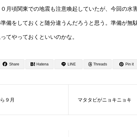
１０月頃関東での地震も注意喚起していたが、今回の水
の準備をしておくと随分違うんだろうと思う。準備が無
思ってやっておくといいのかな。
Share
Hatena
LINE
Threads
Pin it
ら９月
マタタビがニョキニョキ