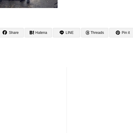
Share
Hatena
LINE
Threads
Pin it