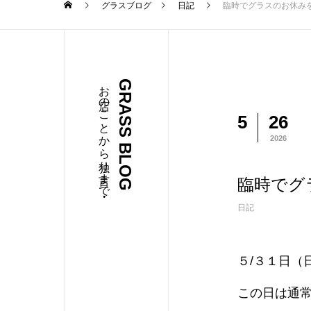
グラスブログ
日記
臨時でグラスのお休み
お店のことから独り言まで・・・
GRASS BLOG
5
26
2026
臨時でグ
日記
５/３１日（
この日は通