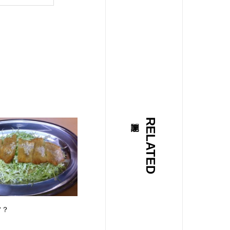
RELATED
フ？