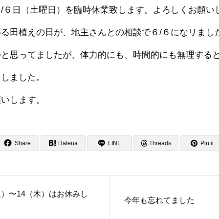
/６日（土曜日）を臨時休業致します。よろしくお願い
る田植えの日が、地主さんとの相談で６/６になリまし
かと思ってましたが、体力的にも、時間的にも無理する
にしました。
願いします。
Share
Hatena
LINE
Threads
Pin it
火）〜14（木）はお休みし
今年も忘れてました