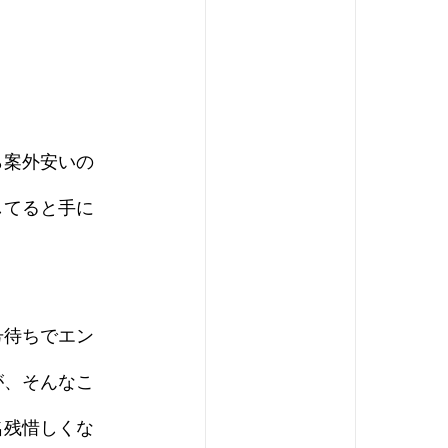
ら案外安いの
してると手に
号待ちでエン
が、そんなこ
名残惜しくな