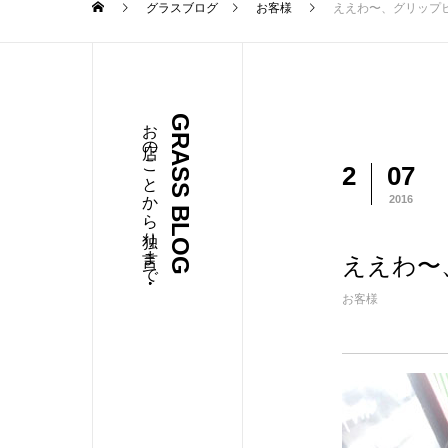
グラスブログ
お客様
ええわ〜、グリップ
お店のことから独り言まで・・・
GRASS BLOG
2
07
2016
ええわ〜
お客様