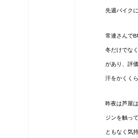
先週バイク
常連さんでB
冬だけでな
があり、評
汗をかくく
昨夜は芦屋
ジンを触っ
ともなく気