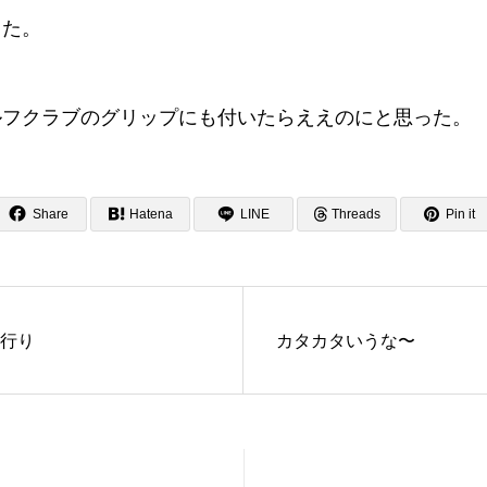
った。
ルフクラブのグリップにも付いたらええのにと思った。
Share
Hatena
LINE
Threads
Pin it
行り
カタカタいうな〜