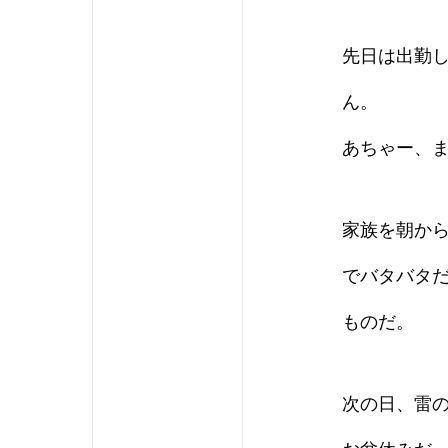
先日は出勤
ん。
あちゃー、
家族を朝か
でバタバタ
ものだ。
次の日、雷