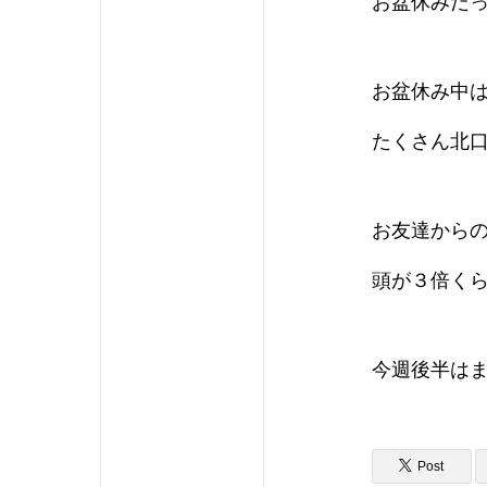
お盆休みだ
お盆休み中
たくさん北
お友達から
頭が３倍く
今週後半は
Post