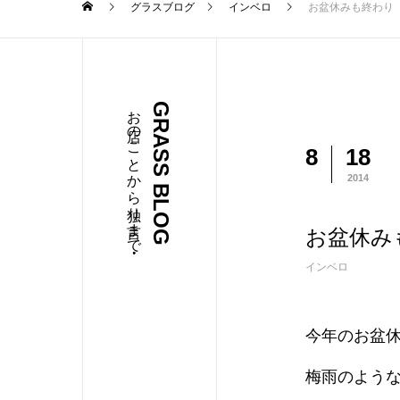
グラスブログ
インベロ
お盆休みも終わり
お店のことから独り言まで・・・
GRASS BLOG
8
18
2014
お盆休み
インベロ
今年のお盆
梅雨のよう