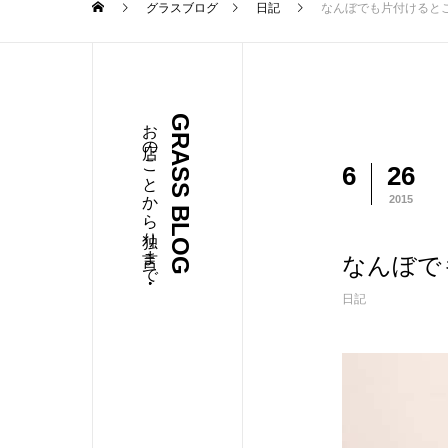
グラスブログ
日記
なんぼでも片付けると
お店のことから独り言まで・・・
GRASS BLOG
6
26
2015
なんぼで
日記