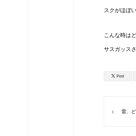
スクがほぼ
こんな時は
サスガッス
Post
雷、ど