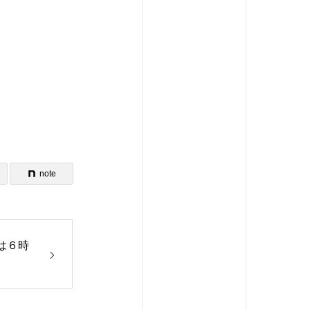
note
)は６時