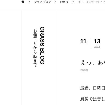
グラスブログ
お客様
えっ、あなたでした
お店のことから独り言まで・・・
GRASS BLOG
11
13
2012
えっ、あ
お客様
最近、日曜
厨房では音