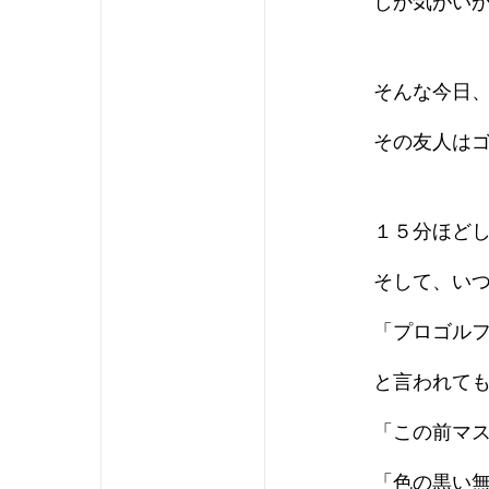
しか気がい
そんな今日
その友人は
１５分ほど
そして、い
「プロゴル
と言われて
「この前マ
「色の黒い