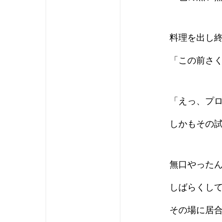
料理を出し
「この前さ
「えっ、プ
しかもその
無口やった
しばらくし
その場に居