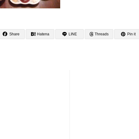
Share
Hatena
LINE
Threads
Pin it