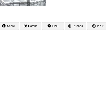
Share
Hatena
LINE
Threads
Pin it