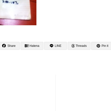
Share
Hatena
LINE
Threads
Pin it