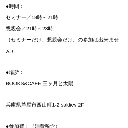
●
時間：
セミナー／
18
時～
21
時
懇親会／
21
時～
23
時
（セミナーだけ、懇親会だけ、の参加は出来ませ
ん）
●
場所：
BOOKS&CAFE
三ヶ月と太陽
兵庫県芦屋市西山町
1-2 sakliev 2F
●
参加費：（消費税含）