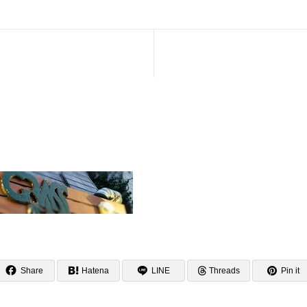
Share
Hatena
LINE
Threads
Pin it